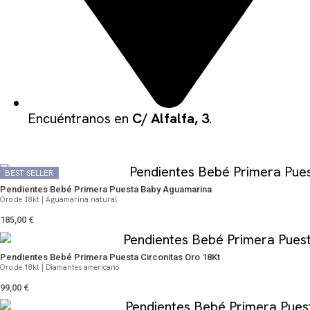
Encuéntranos en
C/ Alfalfa, 3
.
QUIZÁS TE PUEDA GUSTAR
BEST SELLER
BEST SELLER
Pendientes Bebé Primera Puesta Baby Aguamarina
Oro de 18kt | Aguamarina natural
185,00
€
Pendientes Bebé Primera Puesta Circonitas Oro 18Kt
Oro de 18kt | Diamantes americano
99,00
€