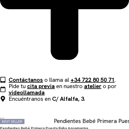
Contáctanos
o llama al
+34 722 80 50 71
.
Pide tu
cita previa
en nuestro
atelier
o por
videollamada
Encuéntranos en
C/ Alfalfa, 3
.
QUIZÁS TE PUEDA GUSTAR
BEST SELLER
BEST SELLER
Pendientes Bebé Primera Puesta Baby Aguamarina