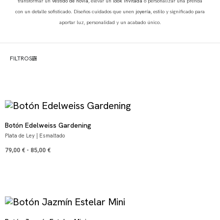
transformar un
vestido de novia
, elevar un
look invitada
o personalizar una prenda
con un detalle sofisticado. Diseños cuidados que unen
joyería
, estilo y significado para
aportar luz, personalidad y un acabado único.
FILTROS
Botón Edelweiss Gardening
Plata de Ley | Esmaltado
79,00
€
-
85,00
€