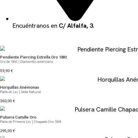
Encuéntranos en
C/ Alfalfa, 3
.
QUIZÁS TE PUEDA GUSTAR
Pendiente Piercing Estrella Oro 18Kt
Oro de 18kt | Diamantes americano
59,90
€
Horquillas Anémonas
Plata de Ley | Seda Natural
360,00
€
Pulsera Camille Oro
Plata de Primera Ley | Chapado Oro 18Kt
295,00
€