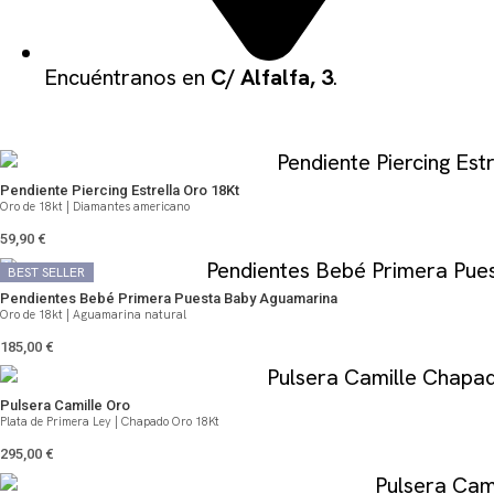
Encuéntranos en
C/ Alfalfa, 3
.
QUIZÁS TE PUEDA GUSTAR
Pendiente Piercing Estrella Oro 18Kt
Oro de 18kt | Diamantes americano
59,90
€
BEST SELLER
BEST SELLER
Pendientes Bebé Primera Puesta Baby Aguamarina
Oro de 18kt | Aguamarina natural
185,00
€
Pulsera Camille Oro
Plata de Primera Ley | Chapado Oro 18Kt
295,00
€