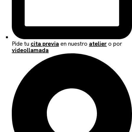
Pide tu
cita previa
en nuestro
atelier
o por
videollamada