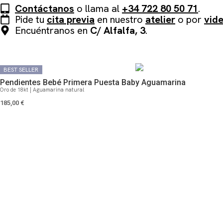
Contáctanos
o llama al
+34 722 80 50 71
.
Pide tu
cita previa
en nuestro
atelier
o por
vid
Encuéntranos en
C/ Alfalfa, 3
.
QUIZÁS TE PUEDA GUSTAR
BEST SELLER
BEST SELLER
Pendientes Bebé Primera Puesta Baby Aguamarina
Oro de 18kt | Aguamarina natural
185,00
€