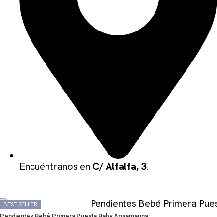
Encuéntranos en
C/ Alfalfa, 3
.
QUIZÁS TE PUEDA GUSTAR
BEST SELLER
BEST SELLER
Pendientes Bebé Primera Puesta Baby Aguamarina