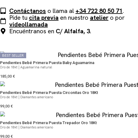
Contáctanos
o llama al
+34 722 80 50 71
.
Pide tu
cita previa
en nuestro
atelier
o por
videollamada
Encuéntranos en
C/ Alfalfa, 3
.
QUIZÁS TE PUEDA GUSTAR
BEST SELLER
BEST SELLER
Pendientes Bebé Primera Puesta Baby Aguamarina
Oro de 18kt | Aguamarina natural
185,00
€
Pendientes Bebé Primera Puesta Circonitas Oro 18Kt
Oro de 18kt | Diamantes americano
99,00
€
Pendientes Bebé Primera Puesta Trepador Oro 18Kt
Oro de 18kt | Diamantes americano
99,00
€