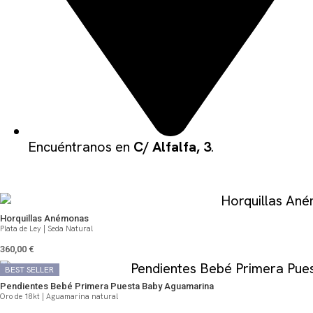
Encuéntranos en
C/ Alfalfa, 3
.
QUIZÁS TE PUEDA GUSTAR
Horquillas Anémonas
Plata de Ley | Seda Natural
360,00
€
BEST SELLER
BEST SELLER
Pendientes Bebé Primera Puesta Baby Aguamarina
Oro de 18kt | Aguamarina natural