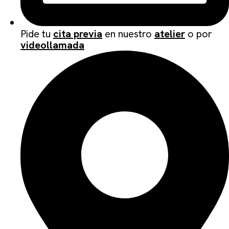
Pide tu
cita previa
en nuestro
atelier
o por
videollamada