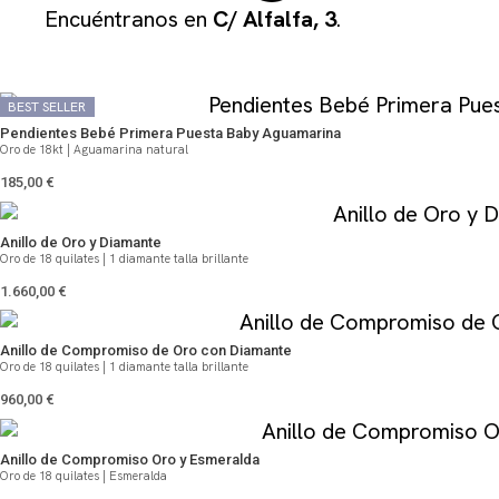
Encuéntranos en
C/ Alfalfa, 3
.
QUIZÁS TE PUEDA GUSTAR
BEST SELLER
BEST SELLER
Pendientes Bebé Primera Puesta Baby Aguamarina
Oro de 18kt | Aguamarina natural
185,00
€
Anillo de Oro y Diamante
Oro de 18 quilates | 1 diamante talla brillante
1.660,00
€
Anillo de Compromiso de Oro con Diamante
Oro de 18 quilates | 1 diamante talla brillante
960,00
€
Anillo de Compromiso Oro y Esmeralda
Oro de 18 quilates | Esmeralda